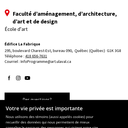
Faculté d’aménagement, d’architecture,
d’art et de design
École d'art
Édifice La Fabrique
295, boulevard Charest-Est, bureau 090, 
Québec (Québec)  G1K 3G8
Téléphone : 
418 656-7631
Courriel :
InfoProgramme@art.ulaval.ca
Suivez-nous sur Facebook
Suivez-nous sur Instagram
Suivez-nous sur YouTube
Des questions?
Votre vie privée est importante
Nous utilisons des témoins (aussi appelés
cookies
) pour
recueillir des données qui nous permettent de mieux
Les écoles et la recherche
connaître le parcours des personnes qui visitent notre site