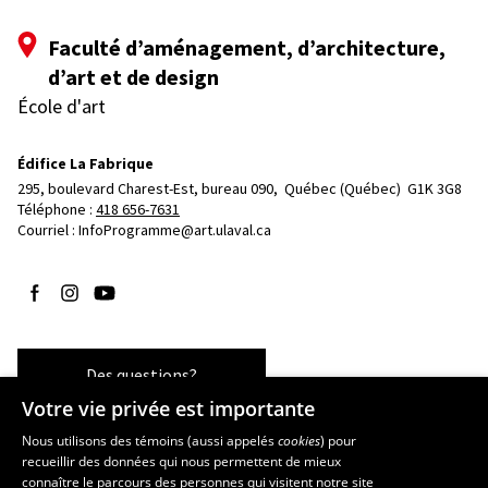
Faculté d’aménagement, d’architecture,
d’art et de design
École d'art
Édifice La Fabrique
295, boulevard Charest-Est, bureau 090, 
Québec (Québec)  G1K 3G8
Téléphone : 
418 656-7631
Courriel :
InfoProgramme@art.ulaval.ca
Suivez-nous sur Facebook
Suivez-nous sur Instagram
Suivez-nous sur YouTube
Des questions?
Votre vie privée est importante
Nous utilisons des témoins (aussi appelés
cookies
) pour
recueillir des données qui nous permettent de mieux
Les écoles et la recherche
connaître le parcours des personnes qui visitent notre site