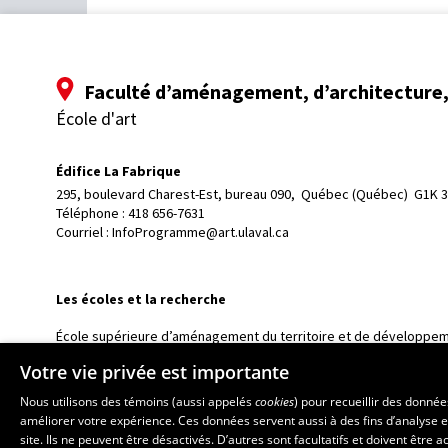
Faculté d’aménagement, d’architecture, 
École d'art
Édifice La Fabrique
295, boulevard Charest-Est, bureau 090, 
Québec (Québec)  G1K 
Téléphone : 
418 656-7631
Courriel :
InfoProgramme@art.ulaval.ca
Les écoles et la recherche
École supérieure d’aménagement du territoire et de développem
École d’architecture
Votre vie privée est importante
École de design
Nous utilisons des témoins (aussi appelés
cookies
) pour recueillir des donné
Centre de recherche en aménagement et développement
améliorer votre expérience. Ces données servent aussi à des fins d’analyse e
site. Ils ne peuvent être désactivés. D’autres sont facultatifs et doivent être