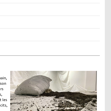
ain,
 son
ers
s,
t les
cits,