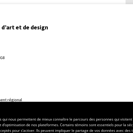
d’art et de design
3G8
ent régional
es qui nous permettent de mieux connaître le parcours des personnes qui visitent 
t d’optimisation de nos plateformes. Certains témoins sont essentiels pour la séc
 acceptés pour s’activer. Ils peuvent impliquer le partage de vos données avec des t