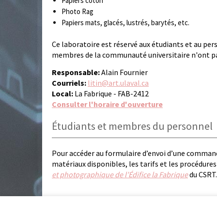
Papiers coton
Photo Rag
Papiers mats, glacés, lustrés, barytés, etc.
Ce laboratoire est réservé aux étudiants et au pers
membres de la communauté universitaire n'ont pas 
Responsable:
Alain Fournier
Courriels:
litin@art.ulaval.ca
Local:
La Fabrique - FAB-2412
Consulter l'horaire d'ouverture
Étudiants et membres du personnel
Pour accéder au formulaire d’envoi d’une command
matériaux disponibles, les tarifs et les procédure
et photographique de l’Édifice la Fabrique
du CSRT.