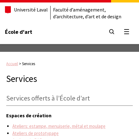
Université Laval
Faculté d’aménagement,
d’architecture, d’art et de design
École d'art
Ouvrir
Accueil
>
Services
Services
Services offerts à l’École d’art
Espaces de création
Ateliers: estampe, menuiserie, métal et moulage
Ateliers de prototypage