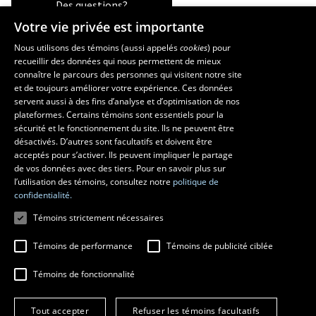
Des questions?
Votre vie privée est importante
Nous utilisons des témoins (aussi appelés
cookies
) pour
recueillir des données qui nous permettent de mieux
Les écoles et la recherche
connaître le parcours des personnes qui visitent notre site
École supérieure d’aménagement du territoire et de développement
et de toujours améliorer votre expérience. Ces données
servent aussi à des fins d’analyse et d’optimisation de nos
régional
plateformes. Certains témoins sont essentiels pour la
École d’architecture
sécurité et le fonctionnement du site. Ils ne peuvent être
École de design
désactivés. D’autres sont facultatifs et doivent être
Centre de recherche en aménagement et développement
acceptés pour s’activer. Ils peuvent impliquer le partage
de vos données avec des tiers. Pour en savoir plus sur
l’utilisation des témoins, consultez notre
politique de
confidentialité.
Témoins strictement nécessaires
Témoins de performance
Témoins de publicité ciblée
Témoins de fonctionnalité
© 2026 Université Laval
Tous droits réservés
Tout accepter
Refuser les témoins facultatifs
Conditions générales d'utilisation