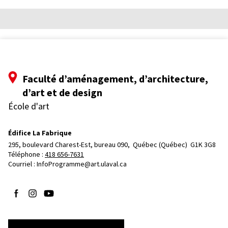
Faculté d’aménagement, d’architecture,
d’art et de design
École d'art
Édifice La Fabrique
295, boulevard Charest-Est, bureau 090, 
Québec (Québec)  G1K 3G8
Téléphone : 
418 656-7631
Courriel :
InfoProgramme@art.ulaval.ca
Suivez-nous sur Facebook
Suivez-nous sur Instagram
Suivez-nous sur YouTube