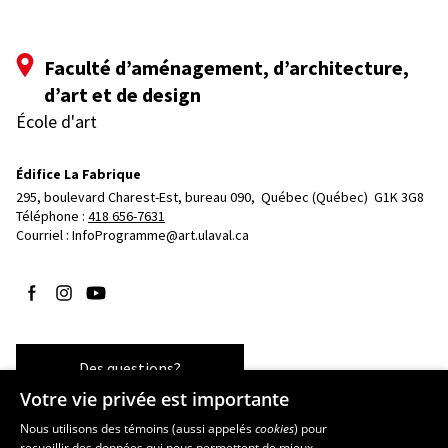
Faculté d’aménagement, d’architecture,
d’art et de design
École d'art
Édifice La Fabrique
295, boulevard Charest-Est, bureau 090, 
Québec (Québec)  G1K 3G8
Téléphone : 
418 656-7631
Courriel :
InfoProgramme@art.ulaval.ca
Suivez-nous sur Facebook
Suivez-nous sur Instagram
Suivez-nous sur YouTube
Des questions?
Votre vie privée est importante
Nous utilisons des témoins (aussi appelés
cookies
) pour
recueillir des données qui nous permettent de mieux