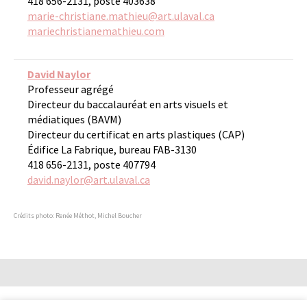
418 656-2131, poste 403638
marie-christiane.mathieu@art.ulaval.ca
mariechristianemathieu.com
David Naylor
Professeur agrégé
Directeur du baccalauréat en arts visuels et
médiatiques (BAVM)
Directeur du certificat en arts plastiques (CAP)
Édifice La Fabrique, bureau FAB-3130
418 656-2131, poste 407794
david.naylor@art.ulaval.ca
Crédits photo: Renée Méthot, Michel Boucher