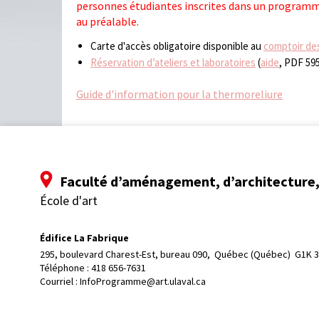
personnes étudiantes inscrites dans un programme
au préalable.
Carte d'accès obligatoire disponible au
comptoir de
Réservation d’ateliers et laboratoires
(
aide
, PDF 59
Guide d'information pour la thermoreliure
Faculté d’aménagement, d’architecture, 
École d'art
Édifice La Fabrique
295, boulevard Charest-Est, bureau 090, 
Québec (Québec)  G1K 
Téléphone : 
418 656-7631
Courriel :
InfoProgramme@art.ulaval.ca