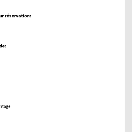
ur réservation:
de:
ontage