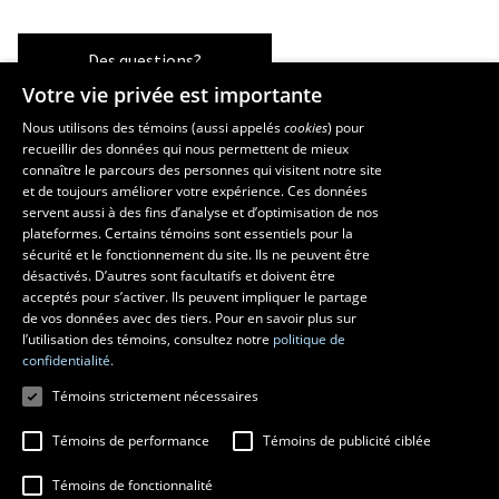
Des questions?
Votre vie privée est importante
Nous utilisons des témoins (aussi appelés
cookies
) pour
recueillir des données qui nous permettent de mieux
Les écoles et la recherche
connaître le parcours des personnes qui visitent notre site
et de toujours améliorer votre expérience. Ces données
École supérieure d’aménagement du territoire et de développement
servent aussi à des fins d’analyse et d’optimisation de nos
régional
plateformes. Certains témoins sont essentiels pour la
École d’architecture
sécurité et le fonctionnement du site. Ils ne peuvent être
École de design
désactivés. D’autres sont facultatifs et doivent être
Centre de recherche en aménagement et développement
acceptés pour s’activer. Ils peuvent impliquer le partage
de vos données avec des tiers. Pour en savoir plus sur
l’utilisation des témoins, consultez notre
politique de
confidentialité.
Témoins strictement nécessaires
Témoins de performance
Témoins de publicité ciblée
Témoins de fonctionnalité