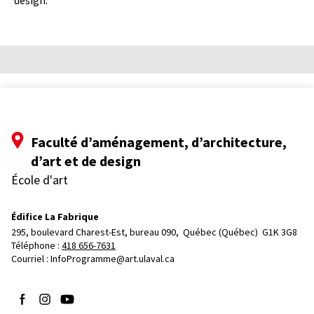
Faculté d’aménagement, d’architecture,
d’art et de design
École d'art
Édifice La Fabrique
295, boulevard Charest-Est, bureau 090, 
Québec (Québec)  G1K 3G8
Téléphone : 
418 656-7631
Courriel :
InfoProgramme@art.ulaval.ca
Suivez-nous sur Facebook
Suivez-nous sur Instagram
Suivez-nous sur YouTube