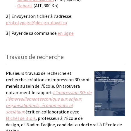
-
Gabarit
(AIT, 300 Ko)
2 | Envoyer son fichier à l'adresse:
prototypage@design.ulaval.ca
3 | Payer de sa commande
en ligne
Travaux de recherche
Plusieurs travaux de recherche et
recherche-création en impression 3D sont
menés au sein de l'École. On trouvera
notamment le rapport
L'impression 3D: de
l'émerveillement technique aux enjeux
organisationnels, économiques et
sociétaux
écrit en collaboration avec
Michel de Blois
, professeur à l'École de
design, et Nadim Tadjine, candidat au doctorat à l'École de
design.