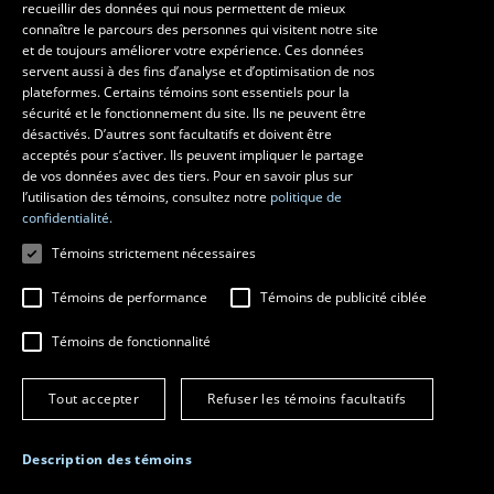
recueillir des données qui nous permettent de mieux
Les écoles et la recherche
connaître le parcours des personnes qui visitent notre site
École supérieure d’aménagement du territoire et de développement
et de toujours améliorer votre expérience. Ces données
servent aussi à des fins d’analyse et d’optimisation de nos
régional
plateformes. Certains témoins sont essentiels pour la
École d’architecture
sécurité et le fonctionnement du site. Ils ne peuvent être
École de design
désactivés. D’autres sont facultatifs et doivent être
Centre de recherche en aménagement et développement
acceptés pour s’activer. Ils peuvent impliquer le partage
de vos données avec des tiers. Pour en savoir plus sur
l’utilisation des témoins, consultez notre
politique de
confidentialité.
Témoins strictement nécessaires
Témoins de performance
Témoins de publicité ciblée
Témoins de fonctionnalité
© 2026 Université Laval
Tous droits réservés
Tout accepter
Refuser les témoins facultatifs
Conditions générales d'utilisation
Fraude en ligne
Confidentialité
Description des témoins
Paramétrer les témoins