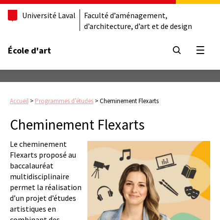
Université Laval
Faculté d’aménagement,
d’architecture, d’art et de design
École d'art
Ouvrir
Accueil
>
Programmes d’études
>
Cheminement Flexarts
Cheminement Flexarts
Le cheminement
Flexarts proposé au
baccalauréat
multidisciplinaire
permet la réalisation
d’un projet d’études
artistiques en
combinant des