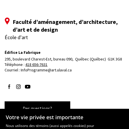
Faculté d’aménagement, d’architecture,
d’art et de design
École d'art
Édifice La Fabrique
295, boulevard Charest-Est, bureau 090, 
Québec (Québec)  G1K 3G8
Téléphone : 
418 656-7631
Courriel :
InfoProgramme@art.ulaval.ca
Suivez-nous sur Facebook
Suivez-nous sur Instagram
Suivez-nous sur YouTube
Des questions?
Votre vie privée est importante
Nous utilisons des témoins (aussi appelés
cookies
) pour