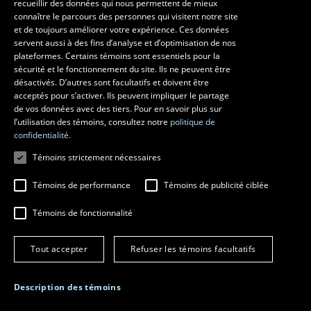
recueillir des données qui nous permettent de mieux
connaître le parcours des personnes qui visitent notre site
et de toujours améliorer votre expérience. Ces données
servent aussi à des fins d’analyse et d’optimisation de nos
plateformes. Certains témoins sont essentiels pour la
sécurité et le fonctionnement du site. Ils ne peuvent être
désactivés. D’autres sont facultatifs et doivent être
acceptés pour s’activer. Ils peuvent impliquer le partage
de vos données avec des tiers. Pour en savoir plus sur
l’utilisation des témoins, consultez notre
politique de
Conférence dans le contexte de l’exposition
confidentialité.
Musique de char / Toujours plus à l’ouest
Témoins strictement nécessaires
présentée à la Galerie des arts visuels du 17 mars au 17
Témoins de performance
Témoins de publicité ciblée
avril 2016
Marie-Christiane Mathieu, professeure de l’École d’art
Témoins de fonctionnalité
Tout accepter
Refuser les témoins facultatifs
Description des témoins