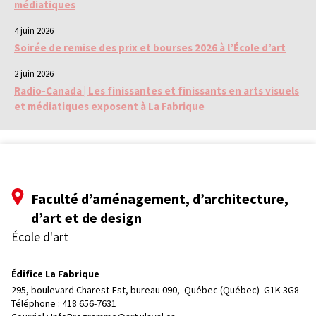
médiatiques
4 juin 2026
Soirée de remise des prix et bourses 2026 à l’École d’art
2 juin 2026
Radio-Canada | Les finissantes et finissants en arts visuels
et médiatiques exposent à La Fabrique
Faculté d’aménagement, d’architecture,
d’art et de design
École d'art
Édifice La Fabrique
295, boulevard Charest-Est, bureau 090, 
Québec (Québec)  G1K 3G8
Téléphone : 
418 656-7631