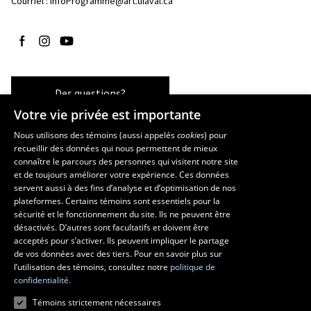
Courriel :
InfoProgramme@art.ulaval.ca
Suivez-nous sur Facebook
Suivez-nous sur Instagram
Suivez-nous sur YouTube
Des questions?
Votre vie privée est importante
Nous utilisons des témoins (aussi appelés
cookies
) pour
recueillir des données qui nous permettent de mieux
Les écoles et la recherche
connaître le parcours des personnes qui visitent notre site
École supérieure d’aménagement du territoire et de développement
et de toujours améliorer votre expérience. Ces données
servent aussi à des fins d’analyse et d’optimisation de nos
régional
plateformes. Certains témoins sont essentiels pour la
École d’architecture
sécurité et le fonctionnement du site. Ils ne peuvent être
École de design
désactivés. D’autres sont facultatifs et doivent être
Centre de recherche en aménagement et développement
acceptés pour s’activer. Ils peuvent impliquer le partage
de vos données avec des tiers. Pour en savoir plus sur
l’utilisation des témoins, consultez notre
politique de
confidentialité.
Témoins strictement nécessaires