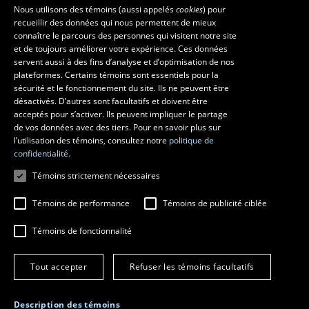
Nous utilisons des témoins (aussi appelés
cookies
) pour
recueillir des données qui nous permettent de mieux
Les écoles et la recherche
connaître le parcours des personnes qui visitent notre site
et de toujours améliorer votre expérience. Ces données
École supérieure d’aménagement du territoire et de développement
servent aussi à des fins d’analyse et d’optimisation de nos
régional
plateformes. Certains témoins sont essentiels pour la
École d’architecture
sécurité et le fonctionnement du site. Ils ne peuvent être
École de design
désactivés. D’autres sont facultatifs et doivent être
Centre de recherche en aménagement et développement
acceptés pour s’activer. Ils peuvent impliquer le partage
de vos données avec des tiers. Pour en savoir plus sur
l’utilisation des témoins, consultez notre
politique de
confidentialité.
Témoins strictement nécessaires
Témoins de performance
Témoins de publicité ciblée
Témoins de fonctionnalité
© 2026 Université Laval
Tous droits réservés
Tout accepter
Refuser les témoins facultatifs
Conditions générales d'utilisation
Fraude en ligne
Confidentialité
Description des témoins