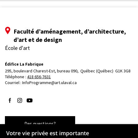
Faculté d’aménagement, d’architecture,
d’art et de design
École d'art
Édifice La Fabrique
295, boulevard Charest-Est, bureau 090, 
Québec (Québec)  G1K 3G8
Téléphone : 
418 656-7631
Courriel :
InfoProgramme@art.ulaval.ca
Suivez-nous sur Facebook
Suivez-nous sur Instagram
Suivez-nous sur YouTube
Des questions?
Votre vie privée est importante