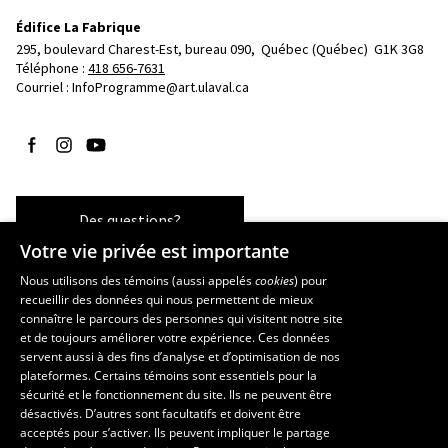
Édifice La Fabrique
295, boulevard Charest-Est, bureau 090, 
Québec (Québec)  G1K 3G8
Téléphone : 
418 656-7631
Courriel :
InfoProgramme@art.ulaval.ca
Suivez-nous sur Facebook
Suivez-nous sur Instagram
Suivez-nous sur YouTube
Des questions?
Votre vie privée est importante
Nous utilisons des témoins (aussi appelés
cookies
) pour
recueillir des données qui nous permettent de mieux
Les écoles et la recherche
connaître le parcours des personnes qui visitent notre site
et de toujours améliorer votre expérience. Ces données
École supérieure d’aménagement du territoire et de développement
servent aussi à des fins d’analyse et d’optimisation de nos
régional
plateformes. Certains témoins sont essentiels pour la
École d’architecture
sécurité et le fonctionnement du site. Ils ne peuvent être
École de design
désactivés. D’autres sont facultatifs et doivent être
Centre de recherche en aménagement et développement
acceptés pour s’activer. Ils peuvent impliquer le partage