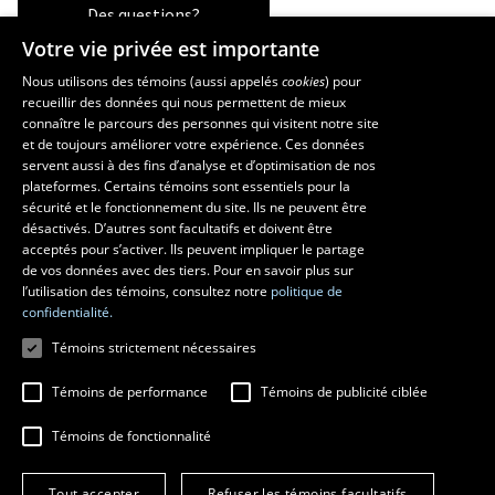
Des questions?
Votre vie privée est importante
Nous utilisons des témoins (aussi appelés
cookies
) pour
recueillir des données qui nous permettent de mieux
Les écoles et la recherche
connaître le parcours des personnes qui visitent notre site
École supérieure d’aménagement du territoire et de développement
et de toujours améliorer votre expérience. Ces données
servent aussi à des fins d’analyse et d’optimisation de nos
régional
plateformes. Certains témoins sont essentiels pour la
École d’architecture
sécurité et le fonctionnement du site. Ils ne peuvent être
École de design
désactivés. D’autres sont facultatifs et doivent être
Centre de recherche en aménagement et développement
acceptés pour s’activer. Ils peuvent impliquer le partage
de vos données avec des tiers. Pour en savoir plus sur
l’utilisation des témoins, consultez notre
politique de
confidentialité.
Témoins strictement nécessaires
Témoins de performance
Témoins de publicité ciblée
Témoins de fonctionnalité
© 2026 Université Laval
Tous droits réservés
Tout accepter
Refuser les témoins facultatifs