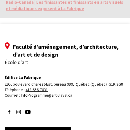
Radio-Canada | Les finissantes et finissants en arts visuels
et médiatiques exposent à La Fabrique
Faculté d’aménagement, d’architecture,
d’art et de design
École d'art
Édifice La Fabrique
295, boulevard Charest-Est, bureau 090, 
Québec (Québec)  G1K 3G8
Téléphone : 
418 656-7631
Courriel :
InfoProgramme@art.ulaval.ca
Suivez-nous sur Facebook
Suivez-nous sur Instagram
Suivez-nous sur YouTube