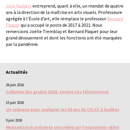
Julie Faubert
entreprend, quant à elle, un mandat de quatre
ans à la direction de la maîtrise en arts visuels. Professeure
agrégée à l’École d’art, elle remplace le professeur
Bernard
Paquet
qui a occupé le poste de 2017 à 2021. Nous
remercions Joëlle Tremblay et Bernard Paquet pour leur
grand dévouement et dont les fonctions ont été marquées
par la pandémie.
Actualités
26 juin 2026
Collation des grades 2026, toutes nos félicitations!
15 juin 2026
Un colloque pour souligner les 50 ans du CELAT à Québec
9 juin 2026
Monsaintroch présente une vidéo sur l’exposition «Bâtir