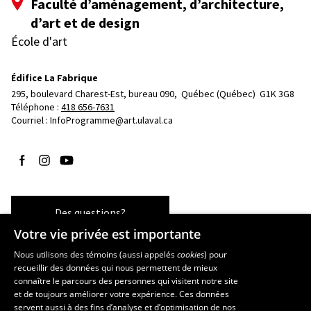
Faculté d’aménagement, d’architecture,
d’art et de design
École d'art
Édifice La Fabrique
295, boulevard Charest-Est, bureau 090, 
Québec (Québec)  G1K 3G8
Téléphone : 
418 656-7631
Courriel :
InfoProgramme@art.ulaval.ca
Suivez-nous sur Facebook
Suivez-nous sur Instagram
Suivez-nous sur YouTube
Des questions?
Votre vie privée est importante
Nous utilisons des témoins (aussi appelés
cookies
) pour
recueillir des données qui nous permettent de mieux
Les écoles et la recherche
connaître le parcours des personnes qui visitent notre site
École supérieure d’aménagement du territoire et de développement
et de toujours améliorer votre expérience. Ces données
servent aussi à des fins d’analyse et d’optimisation de nos
régional