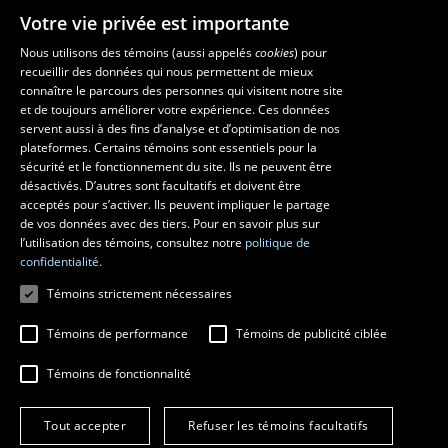
Votre vie privée est importante
Nous utilisons des témoins (aussi appelés
cookies
) pour
recueillir des données qui nous permettent de mieux
Les écoles et la recherche
connaître le parcours des personnes qui visitent notre site
École supérieure d’aménagement du territoire et de développement
et de toujours améliorer votre expérience. Ces données
servent aussi à des fins d’analyse et d’optimisation de nos
régional
plateformes. Certains témoins sont essentiels pour la
École d’architecture
sécurité et le fonctionnement du site. Ils ne peuvent être
École de design
désactivés. D’autres sont facultatifs et doivent être
Centre de recherche en aménagement et développement
acceptés pour s’activer. Ils peuvent impliquer le partage
de vos données avec des tiers. Pour en savoir plus sur
l’utilisation des témoins, consultez notre
politique de
confidentialité.
Témoins strictement nécessaires
Témoins de performance
Témoins de publicité ciblée
Témoins de fonctionnalité
© 2026 Université Laval
Tous droits réservés
Tout accepter
Refuser les témoins facultatifs
Conditions générales d'utilisation