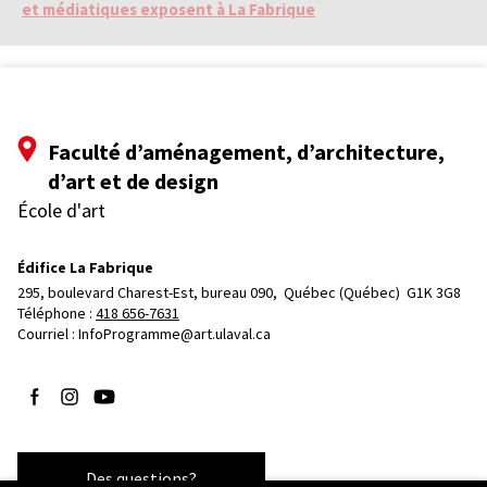
et médiatiques exposent à La Fabrique
Faculté d’aménagement, d’architecture,
d’art et de design
École d'art
Édifice La Fabrique
295, boulevard Charest-Est, bureau 090, 
Québec (Québec)  G1K 3G8
Téléphone : 
418 656-7631
Courriel :
InfoProgramme@art.ulaval.ca
Suivez-nous sur Facebook
Suivez-nous sur Instagram
Suivez-nous sur YouTube
Des questions?