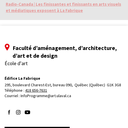
Radio-Canada | Les finissantes et finissants en arts visuels
et médiatiques exposent à La Fabrique
Faculté d’aménagement, d’architecture,
d’art et de design
École d'art
Édifice La Fabrique
295, boulevard Charest-Est, bureau 090, 
Québec (Québec)  G1K 3G8
Téléphone : 
418 656-7631
Courriel :
InfoProgramme@art.ulaval.ca
Suivez-nous sur Facebook
Suivez-nous sur Instagram
Suivez-nous sur YouTube