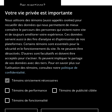
Des questions?
Votre vie privée est importante
Nous utilisons des témoins (aussi appelés
cookies
) pour
recueillir des données qui nous permettent de mieux
Les écoles et la recherche
connaître le parcours des personnes qui visitent notre site
École supérieure d’aménagement du territoire et de développement
et de toujours améliorer votre expérience. Ces données
servent aussi à des fins d’analyse et d’optimisation de nos
régional
plateformes. Certains témoins sont essentiels pour la
École d’architecture
sécurité et le fonctionnement du site. Ils ne peuvent être
École de design
désactivés. D’autres sont facultatifs et doivent être
Centre de recherche en aménagement et développement
acceptés pour s’activer. Ils peuvent impliquer le partage
de vos données avec des tiers. Pour en savoir plus sur
l’utilisation des témoins, consultez notre
politique de
confidentialité.
Témoins strictement nécessaires
Témoins de performance
Témoins de publicité ciblée
Témoins de fonctionnalité
© 2026 Université Laval
Tous droits réservés