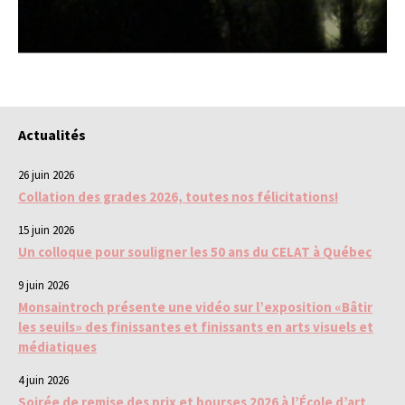
Actualités
26 juin 2026
Collation des grades 2026, toutes nos félicitations!
15 juin 2026
Un colloque pour souligner les 50 ans du CELAT à Québec
9 juin 2026
Monsaintroch présente une vidéo sur l’exposition «Bâtir
les seuils» des finissantes et finissants en arts visuels et
médiatiques
4 juin 2026
Soirée de remise des prix et bourses 2026 à l’École d’art