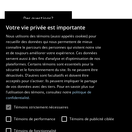
Des questions?
Votre vie privée est importante
Nous utilisons des témoins (aussi appelés
cookies
) pour
recueillir des données qui nous permettent de mieux
Les écoles et la recherche
connaître le parcours des personnes qui visitent notre site
et de toujours améliorer votre expérience. Ces données
École supérieure d’aménagement du territoire et de développement
servent aussi à des fins d’analyse et d’optimisation de nos
régional
plateformes. Certains témoins sont essentiels pour la
École d’architecture
sécurité et le fonctionnement du site. Ils ne peuvent être
École de design
désactivés. D’autres sont facultatifs et doivent être
Centre de recherche en aménagement et développement
acceptés pour s’activer. Ils peuvent impliquer le partage
de vos données avec des tiers. Pour en savoir plus sur
l’utilisation des témoins, consultez notre
politique de
confidentialité.
Témoins strictement nécessaires
Témoins de performance
Témoins de publicité ciblée
Témoins de fonctionnalité