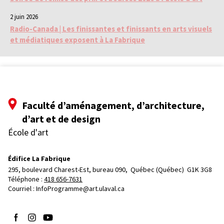
2 juin 2026
Radio-Canada | Les finissantes et finissants en arts visuels
et médiatiques exposent à La Fabrique
Faculté d’aménagement, d’architecture,
d’art et de design
École d'art
Édifice La Fabrique
295, boulevard Charest-Est, bureau 090, 
Québec (Québec)  G1K 3G8
Téléphone : 
418 656-7631
Courriel :
InfoProgramme@art.ulaval.ca
Suivez-nous sur Facebook
Suivez-nous sur Instagram
Suivez-nous sur YouTube