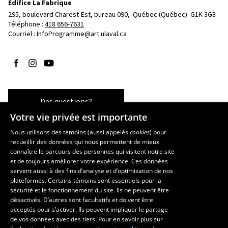
Édifice La Fabrique
295, boulevard Charest-Est, bureau 090, 
Québec (Québec)  G1K 3G8
Téléphone : 
418 656-7631
Courriel :
InfoProgramme@art.ulaval.ca
Suivez-nous sur Facebook
Suivez-nous sur Instagram
Suivez-nous sur YouTube
Des questions?
Votre vie privée est importante
Nous utilisons des témoins (aussi appelés
cookies
) pour
recueillir des données qui nous permettent de mieux
Les écoles et la recherche
connaître le parcours des personnes qui visitent notre site
École supérieure d’aménagement du territoire et de développement
et de toujours améliorer votre expérience. Ces données
servent aussi à des fins d’analyse et d’optimisation de nos
régional
plateformes. Certains témoins sont essentiels pour la
École d’architecture
sécurité et le fonctionnement du site. Ils ne peuvent être
École de design
désactivés. D’autres sont facultatifs et doivent être
Centre de recherche en aménagement et développement
acceptés pour s’activer. Ils peuvent impliquer le partage
de vos données avec des tiers. Pour en savoir plus sur