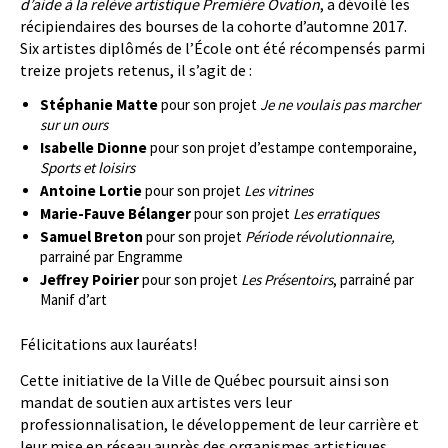
d’aide à la relève artistique Première Ovation
, a dévoilé les
récipiendaires des bourses de la cohorte d’automne 2017.
Six artistes diplômés de l’École ont été récompensés parmi
treize projets retenus, il s’agit de :
Stéphanie Matte
pour son projet
Je ne voulais pas marcher
sur un ours
Isabelle Dionne
pour son projet d’estampe contemporaine,
Sports et loisirs
Antoine Lortie
pour son projet
Les vitrines
Marie-Fauve Bélanger
pour son projet
Les erratiques
Samuel Breton
pour son projet
Période révolutionnaire,
parrainé par Engramme
Jeffrey Poirier
pour son projet
Les Présentoirs
, parrainé par
Manif d’art
Félicitations aux lauréats!
Cette initiative de la Ville de Québec poursuit ainsi son
mandat de soutien aux artistes vers leur
professionnalisation, le développement de leur carrière et
leur mise en réseau auprès des organismes artistiques