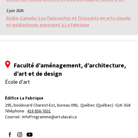
2 juin 2026
Radio-Canada | Les finissantes et finissants en arts visuels
et médiatiques exposent à La Fabrique
Faculté d’aménagement, d’architecture,
d’art et de design
École d'art
Édifice La Fabrique
295, boulevard Charest-Est, bureau 090, 
Québec (Québec)  G1K 3G8
Téléphone : 
418 656-7631
Courriel :
InfoProgramme@art.ulaval.ca
Suivez-nous sur Facebook
Suivez-nous sur Instagram
Suivez-nous sur YouTube