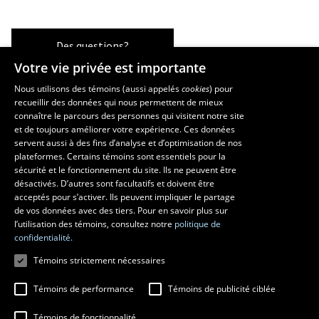
Des questions?
Votre vie privée est importante
Nous utilisons des témoins (aussi appelés
cookies
) pour
recueillir des données qui nous permettent de mieux
Les écoles et la recherche
connaître le parcours des personnes qui visitent notre site
École supérieure d’aménagement du territoire et de développement
et de toujours améliorer votre expérience. Ces données
servent aussi à des fins d’analyse et d’optimisation de nos
régional
plateformes. Certains témoins sont essentiels pour la
École d’architecture
sécurité et le fonctionnement du site. Ils ne peuvent être
École de design
désactivés. D’autres sont facultatifs et doivent être
Centre de recherche en aménagement et développement
acceptés pour s’activer. Ils peuvent impliquer le partage
de vos données avec des tiers. Pour en savoir plus sur
l’utilisation des témoins, consultez notre
politique de
confidentialité.
Témoins strictement nécessaires
Témoins de performance
Témoins de publicité ciblée
Témoins de fonctionnalité