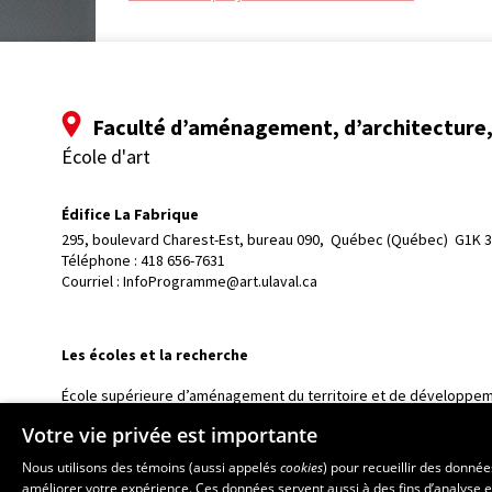
Faculté d’aménagement, d’architecture, 
École d'art
Édifice La Fabrique
295, boulevard Charest-Est, bureau 090, 
Québec (Québec)  G1K 
Téléphone : 
418 656-7631
Courriel :
InfoProgramme@art.ulaval.ca
Les écoles et la recherche
École supérieure d’aménagement du territoire et de développem
École d’architecture
Votre vie privée est importante
École de design
Nous utilisons des témoins (aussi appelés
cookies
) pour recueillir des donné
Centre de recherche en aménagement et développement
améliorer votre expérience. Ces données servent aussi à des fins d’analyse e