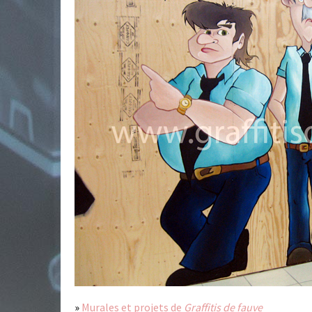
»
Murales et projets de
Graffitis de fauve