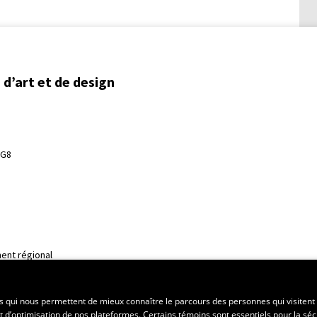
d’art et de design
3G8
ent régional
es qui nous permettent de mieux connaître le parcours des personnes qui visitent 
t d’optimisation de nos plateformes. Certains témoins sont essentiels pour la séc