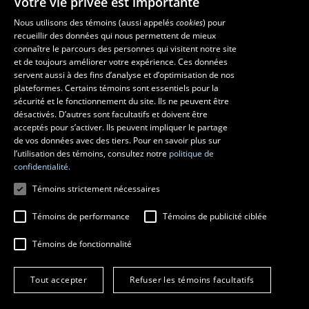
Votre vie privée est importante
Nous utilisons des témoins (aussi appelés
cookies
) pour
recueillir des données qui nous permettent de mieux
Les écoles et la recherche
connaître le parcours des personnes qui visitent notre site
École supérieure d’aménagement du territoire et de développement
et de toujours améliorer votre expérience. Ces données
servent aussi à des fins d’analyse et d’optimisation de nos
régional
plateformes. Certains témoins sont essentiels pour la
École d’architecture
sécurité et le fonctionnement du site. Ils ne peuvent être
École de design
désactivés. D’autres sont facultatifs et doivent être
Centre de recherche en aménagement et développement
acceptés pour s’activer. Ils peuvent impliquer le partage
de vos données avec des tiers. Pour en savoir plus sur
l’utilisation des témoins, consultez notre
politique de
confidentialité.
Témoins strictement nécessaires
Témoins de performance
Témoins de publicité ciblée
Témoins de fonctionnalité
© 2026 Université Laval
Tous droits réservés
Tout accepter
Refuser les témoins facultatifs
Conditions générales d'utilisation
Fraude en ligne