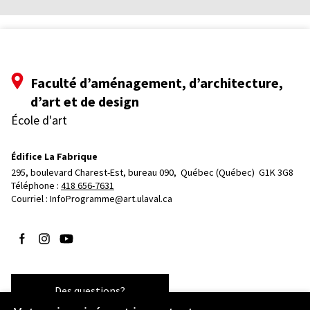
Faculté d’aménagement, d’architecture,
d’art et de design
École d'art
Édifice La Fabrique
295, boulevard Charest-Est, bureau 090, 
Québec (Québec)  G1K 3G8
Téléphone : 
418 656-7631
Courriel :
InfoProgramme@art.ulaval.ca
Suivez-nous sur Facebook
Suivez-nous sur Instagram
Suivez-nous sur YouTube
Des questions?