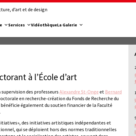
ure, d’art et de design
e
Services
Vidéothèque
La Galerie
orant à l’École d’art
 supervision des professeurs
Alexandre St-Onge
et
Bernard
tdoctorale en recherche-création du Fonds de Recherche du
l bénéficie également du soutien financier de la Faculté
.
9
tiatives», des initiatives artistiques indépendantes et
ionnel, qui se déploient hors des normes traditionnelles