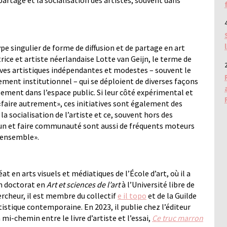
partage et la socialisation des artistes, souvent dans
4
pe singulier de forme de diffusion et de partage en art
trice et artiste néerlandaise Lotte van Geijn, le terme de
2
tives artistiques indépendantes et modestes – souvent le
cement institutionnel – qui se déploient de diverses façons
ement dans l’espace public. Si leur côté expérimental et
«faire autrement», ces initiatives sont également des
la socialisation de l’artiste et ce, souvent hors des
n et faire communauté sont aussi de fréquents moteurs
 «ensemble».
 en arts visuels et médiatiques de l’École d’art, où il a
un doctorat en
Art et sciences de l’art
à l’Université libre de
hercheur, il est membre du collectif
e il topo
et de la Guilde
tistique contemporaine. En 2023, il publie chez l’éditeur
mi-chemin entre le livre d’artiste et l’essai,
Ce truc marron