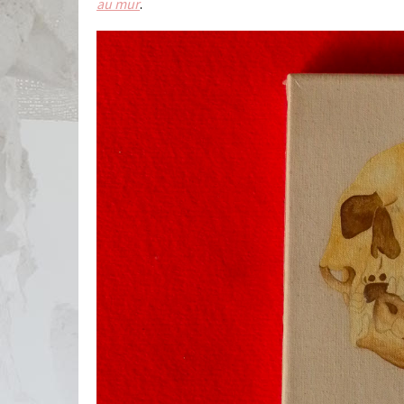
au mur
.