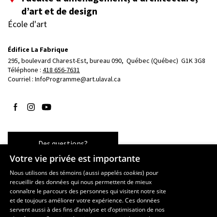
d’art et de design
École d'art
Édifice La Fabrique
295, boulevard Charest-Est, bureau 090, 
Québec (Québec)  G1K 3G8
Téléphone : 
418 656-7631
Courriel :
InfoProgramme@art.ulaval.ca
Suivez-nous sur Facebook
Suivez-nous sur Instagram
Suivez-nous sur YouTube
Des questions?
Votre vie privée est importante
Nous utilisons des témoins (aussi appelés
cookies
) pour
recueillir des données qui nous permettent de mieux
Les écoles et la recherche
connaître le parcours des personnes qui visitent notre site
École supérieure d’aménagement du territoire et de développement
et de toujours améliorer votre expérience. Ces données
servent aussi à des fins d’analyse et d’optimisation de nos
régional