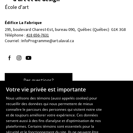
École d'art
Édifice La Fabrique
295, boulevard Charest-Est, bureau 090, 
Québec (Québec)  G1K 3G8
Téléphone : 
418 656-7631
Courriel :
InfoProgramme@art.ulaval.ca
Suivez-nous sur Facebook
Suivez-nous sur Instagram
Suivez-nous sur YouTube
Des questions?
Votre vie privée est importante
Nous utilisons des témoins (aussi appelés
cookies
) pour
recueillir des données qui nous permettent de mieux
Les écoles et la recherche
connaître le parcours des personnes qui visitent notre site
École supérieure d’aménagement du territoire et de développement
et de toujours améliorer votre expérience. Ces données
servent aussi à des fins d’analyse et d’optimisation de nos
régional
plateformes. Certains témoins sont essentiels pour la
École d’architecture
sécurité et le fonctionnement du site. Ils ne peuvent être