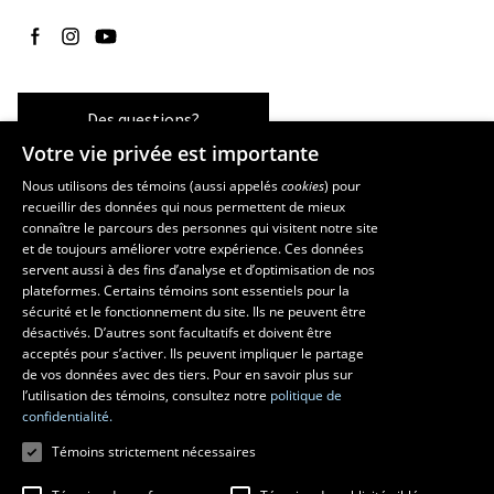
Suivez-nous sur Facebook
Suivez-nous sur Instagram
Suivez-nous sur YouTube
Des questions?
Votre vie privée est importante
Nous utilisons des témoins (aussi appelés
cookies
) pour
recueillir des données qui nous permettent de mieux
Les écoles et la recherche
connaître le parcours des personnes qui visitent notre site
École supérieure d’aménagement du territoire et de développement
et de toujours améliorer votre expérience. Ces données
servent aussi à des fins d’analyse et d’optimisation de nos
régional
plateformes. Certains témoins sont essentiels pour la
École d’architecture
sécurité et le fonctionnement du site. Ils ne peuvent être
École de design
désactivés. D’autres sont facultatifs et doivent être
Centre de recherche en aménagement et développement
acceptés pour s’activer. Ils peuvent impliquer le partage
de vos données avec des tiers. Pour en savoir plus sur
l’utilisation des témoins, consultez notre
politique de
confidentialité.
Témoins strictement nécessaires