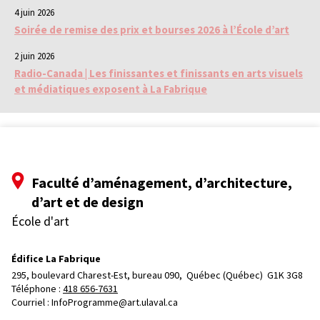
4 juin 2026
Soirée de remise des prix et bourses 2026 à l’École d’art
2 juin 2026
Radio-Canada | Les finissantes et finissants en arts visuels
et médiatiques exposent à La Fabrique
Faculté d’aménagement, d’architecture,
d’art et de design
École d'art
Édifice La Fabrique
295, boulevard Charest-Est, bureau 090, 
Québec (Québec)  G1K 3G8
Téléphone : 
418 656-7631
Courriel :
InfoProgramme@art.ulaval.ca