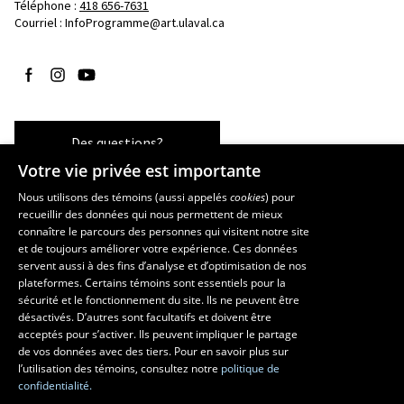
Téléphone : 
418 656-7631
Courriel :
InfoProgramme@art.ulaval.ca
Suivez-nous sur Facebook
Suivez-nous sur Instagram
Suivez-nous sur YouTube
Des questions?
Votre vie privée est importante
Nous utilisons des témoins (aussi appelés
cookies
) pour
recueillir des données qui nous permettent de mieux
Les écoles et la recherche
connaître le parcours des personnes qui visitent notre site
École supérieure d’aménagement du territoire et de développement
et de toujours améliorer votre expérience. Ces données
servent aussi à des fins d’analyse et d’optimisation de nos
régional
plateformes. Certains témoins sont essentiels pour la
École d’architecture
sécurité et le fonctionnement du site. Ils ne peuvent être
École de design
désactivés. D’autres sont facultatifs et doivent être
Centre de recherche en aménagement et développement
acceptés pour s’activer. Ils peuvent impliquer le partage
de vos données avec des tiers. Pour en savoir plus sur
l’utilisation des témoins, consultez notre
politique de
confidentialité.