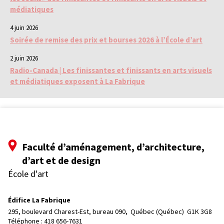
médiatiques
4 juin 2026
Soirée de remise des prix et bourses 2026 à l’École d’art
2 juin 2026
Radio-Canada | Les finissantes et finissants en arts visuels
et médiatiques exposent à La Fabrique
Faculté d’aménagement, d’architecture,
d’art et de design
École d'art
Édifice La Fabrique
295, boulevard Charest-Est, bureau 090, 
Québec (Québec)  G1K 3G8
Téléphone : 
418 656-7631