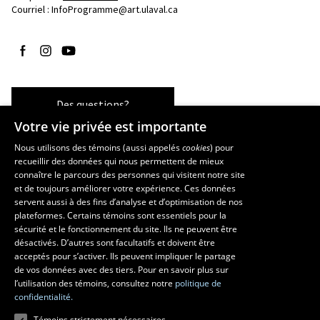
Courriel :
InfoProgramme@art.ulaval.ca
Suivez-nous sur Facebook
Suivez-nous sur Instagram
Suivez-nous sur YouTube
Des questions?
Votre vie privée est importante
Nous utilisons des témoins (aussi appelés
cookies
) pour
recueillir des données qui nous permettent de mieux
Les écoles et la recherche
connaître le parcours des personnes qui visitent notre site
École supérieure d’aménagement du territoire et de développement
et de toujours améliorer votre expérience. Ces données
servent aussi à des fins d’analyse et d’optimisation de nos
régional
plateformes. Certains témoins sont essentiels pour la
École d’architecture
sécurité et le fonctionnement du site. Ils ne peuvent être
École de design
désactivés. D’autres sont facultatifs et doivent être
Centre de recherche en aménagement et développement
acceptés pour s’activer. Ils peuvent impliquer le partage
de vos données avec des tiers. Pour en savoir plus sur
l’utilisation des témoins, consultez notre
politique de
confidentialité.
Témoins strictement nécessaires