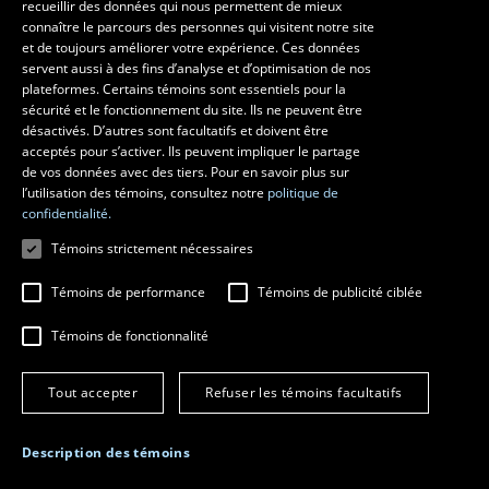
recueillir des données qui nous permettent de mieux
Les écoles et la recherche
connaître le parcours des personnes qui visitent notre site
École supérieure d’aménagement du territoire et de développement
et de toujours améliorer votre expérience. Ces données
servent aussi à des fins d’analyse et d’optimisation de nos
régional
plateformes. Certains témoins sont essentiels pour la
École d’architecture
sécurité et le fonctionnement du site. Ils ne peuvent être
École de design
désactivés. D’autres sont facultatifs et doivent être
Centre de recherche en aménagement et développement
acceptés pour s’activer. Ils peuvent impliquer le partage
de vos données avec des tiers. Pour en savoir plus sur
l’utilisation des témoins, consultez notre
politique de
confidentialité.
Témoins strictement nécessaires
Témoins de performance
Témoins de publicité ciblée
Témoins de fonctionnalité
© 2026 Université Laval
Tous droits réservés
Tout accepter
Refuser les témoins facultatifs
Conditions générales d'utilisation
Fraude en ligne
Confidentialité
Description des témoins
Paramétrer les témoins