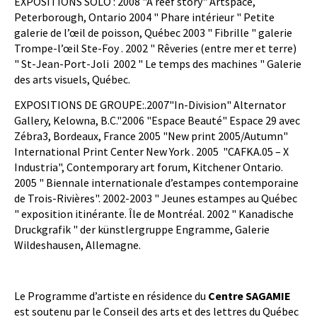
EXPOSITIONS SOLO : 2008 "A reef story" Artspace,
Peterborough, Ontario 2004 " Phare intérieur " Petite
galerie de l’œil de poisson, Québec 2003 " Fibrille " galerie
Trompe-l’œil Ste-Foy . 2002 " Rêveries (entre mer et terre)
" St-Jean-Port-Joli
2002 " Le temps des machines " Galerie
des arts visuels, Québec.
EXPOSITIONS DE GROUPE:.2007"In-Division" Alternator
Gallery, Kelowna, B.C."2006 "Espace Beauté" Espace 29 avec
Zébra3, Bordeaux, France 2005 "New print 2005/Autumn"
International Print Center New York . 2005
"CAFKA.05 – X
Industria", Contemporary art forum, Kitchener Ontario.
2005 " Biennale internationale d’estampes contemporaine
de Trois-Rivières". 2002-2003 " Jeunes estampes au Québec
" exposition itinérante. Île de Montréal. 2002 " Kanadische
Druckgrafik " der künstlergruppe Engramme, Galerie
Wildeshausen, Allemagne.
Le Programme d’artiste en résidence du
Centre SAGAMIE
est soutenu par le Conseil des arts et des lettres du Québec