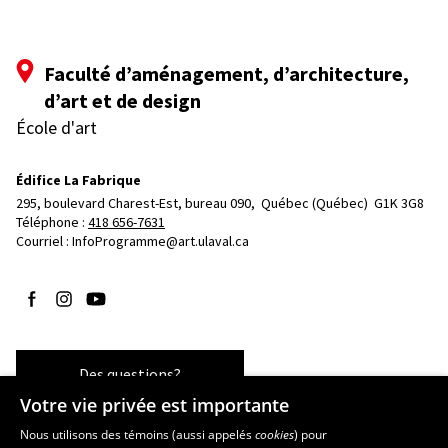
Faculté d’aménagement, d’architecture,
d’art et de design
École d'art
Édifice La Fabrique
295, boulevard Charest-Est, bureau 090, 
Québec (Québec)  G1K 3G8
Téléphone : 
418 656-7631
Courriel :
InfoProgramme@art.ulaval.ca
Suivez-nous sur Facebook
Suivez-nous sur Instagram
Suivez-nous sur YouTube
Des questions?
Votre vie privée est importante
Nous utilisons des témoins (aussi appelés
cookies
) pour