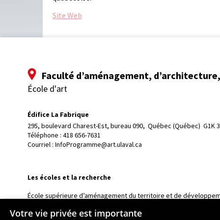
Site Web
Faculté d’aménagement, d’architecture, 
École d'art
Édifice La Fabrique
295, boulevard Charest-Est, bureau 090, 
Québec (Québec)  G1K 
Téléphone : 
418 656-7631
Courriel :
InfoProgramme@art.ulaval.ca
Les écoles et la recherche
École supérieure d’aménagement du territoire et de développem
École d’architecture
Votre vie privée est importante
École de design