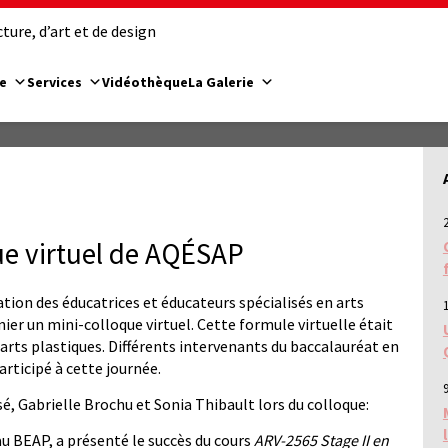
ure, d’art et de design
e
Services
Vidéothèque
La Galerie
ue virtuel de AQÉSAP
ion des éducatrices et éducateurs spécialisés en arts
er un mini-colloque virtuel. Cette formule virtuelle était
arts plastiques. Différents intervenants du baccalauréat en
rticipé à cette journée.
9
sé, Gabrielle Brochu et Sonia Thibault lors du colloque:
u BEAP, a présenté le succès du cours
ARV-2565 Stage II en