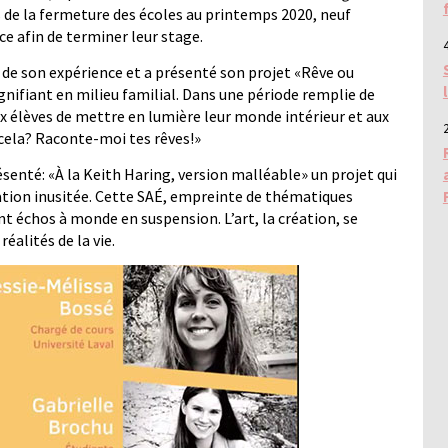
s de la fermeture des écoles au printemps 2020, neuf
ce afin de terminer leur stage.
4
 de son expérience et a présenté son projet «Rêve ou
ignifiant en milieu familial. Dans une période remplie de
aux élèves de mettre en lumière leur monde intérieur et aux
2
 cela? Raconte-moi tes rêves!»
ésenté: «À la Keith Haring, version malléable» un projet qui
sation inusitée. Cette SAÉ, empreinte de thématiques
nt échos à monde en suspension. L’art, la création, se
éalités de la vie.