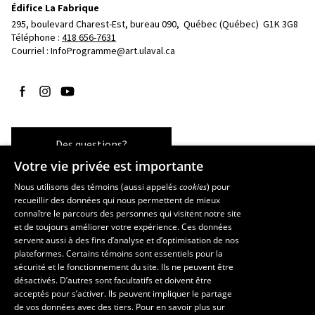
Édifice La Fabrique
295, boulevard Charest-Est, bureau 090, 
Québec (Québec)  G1K 3G8
Téléphone : 
418 656-7631
Courriel :
InfoProgramme@art.ulaval.ca
Suivez-nous sur Facebook
Suivez-nous sur Instagram
Suivez-nous sur YouTube
Des questions?
Votre vie privée est importante
Nous utilisons des témoins (aussi appelés
cookies
) pour
recueillir des données qui nous permettent de mieux
Les écoles et la recherche
connaître le parcours des personnes qui visitent notre site
École supérieure d’aménagement du territoire et de développement
et de toujours améliorer votre expérience. Ces données
servent aussi à des fins d’analyse et d’optimisation de nos
régional
plateformes. Certains témoins sont essentiels pour la
École d’architecture
sécurité et le fonctionnement du site. Ils ne peuvent être
École de design
désactivés. D’autres sont facultatifs et doivent être
Centre de recherche en aménagement et développement
acceptés pour s’activer. Ils peuvent impliquer le partage
de vos données avec des tiers. Pour en savoir plus sur