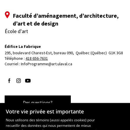
Faculté d’aménagement, d’architecture,
d’art et de design
École d'art
Édifice La Fabrique
295, boulevard Charest-Est, bureau 090, 
Québec (Québec)  G1K 3G8
Téléphone : 
418 656-7631
Courriel :
InfoProgramme@art.ulaval.ca
Suivez-nous sur Facebook
Suivez-nous sur Instagram
Suivez-nous sur YouTube
Des questions?
Votre vie privée est importante
Nous utilisons des témoins (aussi appelés
cookies
) pour
recueillir des données qui nous permettent de mieux
Les écoles et la recherche