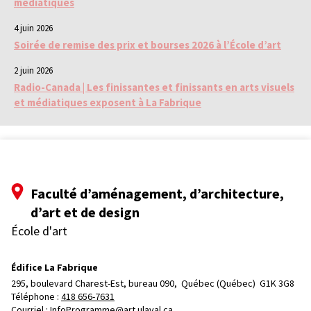
médiatiques
4 juin 2026
Soirée de remise des prix et bourses 2026 à l’École d’art
2 juin 2026
Radio-Canada | Les finissantes et finissants en arts visuels
et médiatiques exposent à La Fabrique
Faculté d’aménagement, d’architecture,
d’art et de design
École d'art
Édifice La Fabrique
295, boulevard Charest-Est, bureau 090, 
Québec (Québec)  G1K 3G8
Téléphone : 
418 656-7631
Courriel :
InfoProgramme@art.ulaval.ca