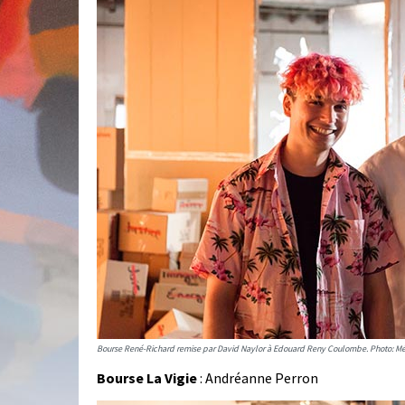
Bourse René-Richard remise par David Naylor à Edouard Reny Coulombe. Photo: M
Bourse La Vigie
: Andréanne Perron