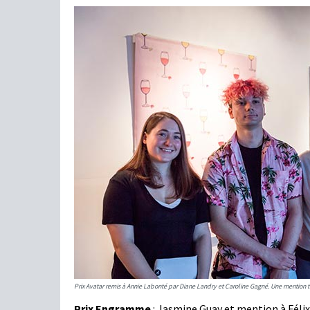
Prix Avatar remis à Annie Labonté par Diane Landry et Caroline Gagné. Une mentio
Prix Engramme
: Jasmine Guay et mention à Féli