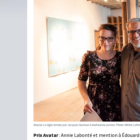
Bourse La Vigie remise par Jacques Samson à Andréanne perron. Photo: Mériol Leh
Prix Avatar
: Annie Labonté et mention à Édouar