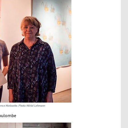
ence Morissette. Photo: Mériol Lehmann
Coulombe