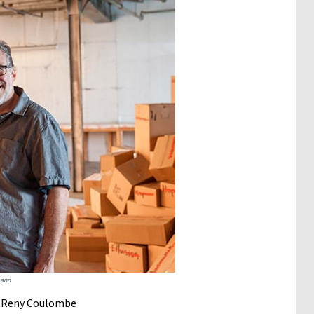
mann
d Reny Coulombe