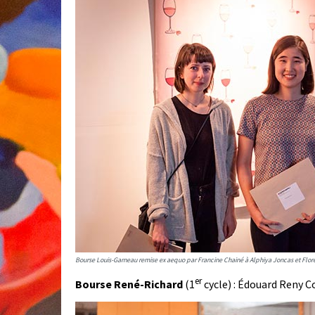
Bourse Louis-Garneau remise ex aequo par Francine Chainé à Alphiya Joncas et Flor
er
Bourse René-Richard
(1
cycle) : Édouard Reny 