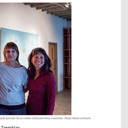
n toute spéciale fut accordée à Édouard Reny Coulombe. Photo: Mériol Lehmann
x Tremblay