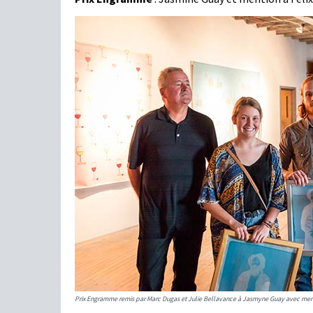
Prix Engramme remis par Marc Dugas et Julie Bellavance à Jasmyne Guay avec ment