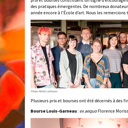
prix et bourses constituent un signe d’encouragem
des pratiques émergentes. De nombreux donateurs,
année encore à l’École d’art. Nous les remercions
Photo: Mériol Lehmann
Plusieurs prix et bourses ont été décernés à des fi
Bourse Louis-Garneau
:
ex aequo
Florence Moriss