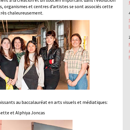
ent à la création et un soutien important dans l’évolution
 organismes et centres d’artistes se sont associés cette
 très chaleureusement.
4
2
nissants au baccalauréat en arts visuels et médiatiques:
ette et Alphiya Joncas