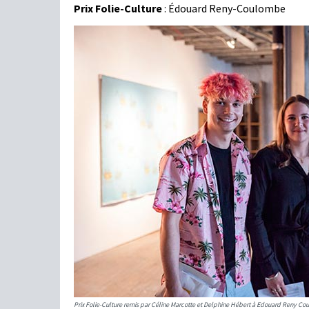
Prix Folie-Culture
: Édouard Reny-Coulombe
Prix Folie-Culture remis par Céline Marcotte et Delphine Hébert à Edouard Reny C