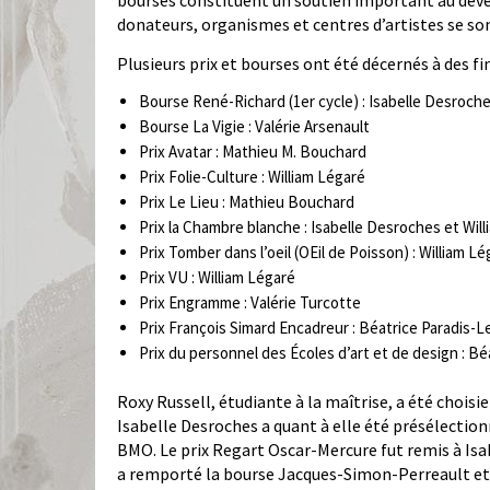
bourses constituent un soutien important au dé
donateurs, organismes et centres d’artistes se son
Plusieurs prix et bourses ont été décernés à des fi
Bourse René-Richard (1er cycle) : Isabelle Desroch
Bourse La Vigie : Valérie Arsenault
Prix Avatar : Mathieu M. Bouchard
Prix Folie-Culture : William Légaré
Prix Le Lieu : Mathieu Bouchard
Prix la Chambre blanche : Isabelle Desroches et Wil
Prix Tomber dans l’oeil (OEil de Poisson) : William L
Prix VU : William Légaré
Prix Engramme : Valérie Turcotte
Prix François Simard Encadreur : Béatrice Paradis-L
Prix du personnel des Écoles d’art et de design : Bé
Roxy Russell, étudiante à la maîtrise, a été choisie
Isabelle Desroches a quant à elle été présélection
BMO. Le prix Regart Oscar-Mercure fut remis à Isab
a remporté la bourse Jacques-Simon-Perreault et 