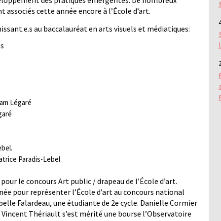
veloppement des pratiques émergentes. De nombreux
t associés cette année encore à l’École d’art.
4
nissant.e.s au baccalauréat en arts visuels et médiatiques:
es
2
liam Légaré
égaré
ebel.
atrice Paradis-Lebel
 pour le concours Art public / drapeau de l’École d’art.
née pour représenter l’École d’art au concours national
elle Falardeau, une étudiante de 2e cycle. Danielle Cormier
Vincent Thériault s’est mérité une bourse l’Observatoire