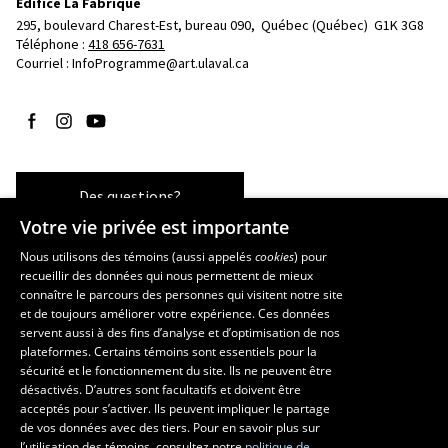
Édifice La Fabrique
295, boulevard Charest-Est, bureau 090, 
Québec (Québec)  G1K 3G8
Téléphone : 
418 656-7631
Courriel :
InfoProgramme@art.ulaval.ca
Suivez-nous sur Facebook
Suivez-nous sur Instagram
Suivez-nous sur YouTube
Des questions?
Votre vie privée est importante
Nous utilisons des témoins (aussi appelés
cookies
) pour
recueillir des données qui nous permettent de mieux
Les écoles et la recherche
connaître le parcours des personnes qui visitent notre site
et de toujours améliorer votre expérience. Ces données
École supérieure d’aménagement du territoire et de développement
servent aussi à des fins d’analyse et d’optimisation de nos
régional
plateformes. Certains témoins sont essentiels pour la
École d’architecture
sécurité et le fonctionnement du site. Ils ne peuvent être
École de design
désactivés. D’autres sont facultatifs et doivent être
Centre de recherche en aménagement et développement
acceptés pour s’activer. Ils peuvent impliquer le partage
de vos données avec des tiers. Pour en savoir plus sur
l’utilisation des témoins, consultez notre
politique de