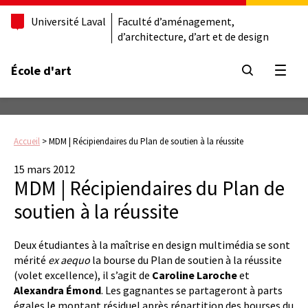
Université Laval
Faculté d’aménagement,
d’architecture, d’art et de design
École d'art
Ouvrir
Accueil
>
MDM | Récipiendaires du Plan de soutien à la réussite
15 mars 2012
MDM | Récipiendaires du Plan de
soutien à la réussite
Deux étudiantes à la maîtrise en design multimédia se sont
mérité
ex aequo
la bourse du Plan de soutien à la réussite
(volet excellence), il s’agit de
Caroline Laroche
et
Alexandra Émond
. Les gagnantes se partageront à parts
égales le montant résiduel après répartition des bourses du