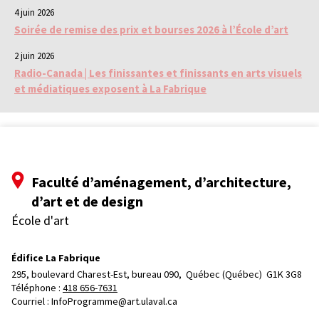
4 juin 2026
Soirée de remise des prix et bourses 2026 à l’École d’art
2 juin 2026
Radio-Canada | Les finissantes et finissants en arts visuels
et médiatiques exposent à La Fabrique
Faculté d’aménagement, d’architecture,
d’art et de design
École d'art
Édifice La Fabrique
295, boulevard Charest-Est, bureau 090, 
Québec (Québec)  G1K 3G8
Téléphone : 
418 656-7631
Courriel :
InfoProgramme@art.ulaval.ca