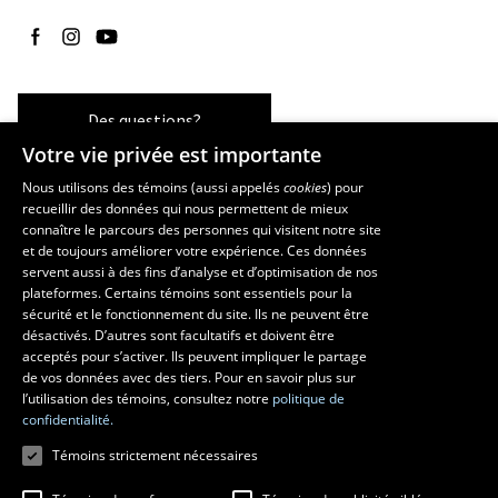
Suivez-nous sur Facebook
Suivez-nous sur Instagram
Suivez-nous sur YouTube
Des questions?
Votre vie privée est importante
Nous utilisons des témoins (aussi appelés
cookies
) pour
recueillir des données qui nous permettent de mieux
Les écoles et la recherche
connaître le parcours des personnes qui visitent notre site
École supérieure d’aménagement du territoire et de développement
et de toujours améliorer votre expérience. Ces données
servent aussi à des fins d’analyse et d’optimisation de nos
régional
plateformes. Certains témoins sont essentiels pour la
École d’architecture
sécurité et le fonctionnement du site. Ils ne peuvent être
École de design
désactivés. D’autres sont facultatifs et doivent être
Centre de recherche en aménagement et développement
acceptés pour s’activer. Ils peuvent impliquer le partage
de vos données avec des tiers. Pour en savoir plus sur
l’utilisation des témoins, consultez notre
politique de
confidentialité.
Témoins strictement nécessaires