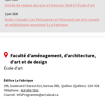
Soirée de remise des prix et bourses 2026 à l’École d’art
2 juin 2026
Radio-Canada | Les finissantes et finissants en arts visuels
et médiatiques exposent à La Fabrique
Faculté d’aménagement, d’architecture,
d’art et de design
École d'art
Édifice La Fabrique
295, boulevard Charest-Est, bureau 090, 
Québec (Québec)  G1K 3G8
Téléphone : 
418 656-7631
Courriel :
InfoProgramme@art.ulaval.ca