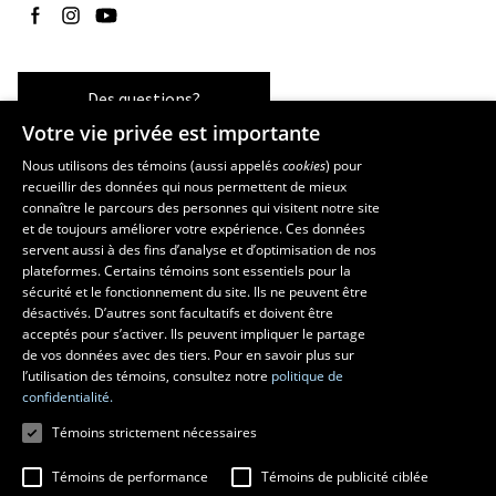
Suivez-nous sur Facebook
Suivez-nous sur Instagram
Suivez-nous sur YouTube
Des questions?
Votre vie privée est importante
Nous utilisons des témoins (aussi appelés
cookies
) pour
recueillir des données qui nous permettent de mieux
Les écoles et la recherche
connaître le parcours des personnes qui visitent notre site
École supérieure d’aménagement du territoire et de développement
et de toujours améliorer votre expérience. Ces données
servent aussi à des fins d’analyse et d’optimisation de nos
régional
plateformes. Certains témoins sont essentiels pour la
École d’architecture
sécurité et le fonctionnement du site. Ils ne peuvent être
École de design
désactivés. D’autres sont facultatifs et doivent être
Centre de recherche en aménagement et développement
acceptés pour s’activer. Ils peuvent impliquer le partage
de vos données avec des tiers. Pour en savoir plus sur
l’utilisation des témoins, consultez notre
politique de
confidentialité.
Témoins strictement nécessaires
Témoins de performance
Témoins de publicité ciblée