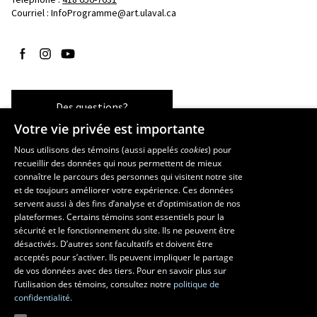
Courriel :
InfoProgramme@art.ulaval.ca
Suivez-nous sur Facebook
Suivez-nous sur Instagram
Suivez-nous sur YouTube
Des questions?
Votre vie privée est importante
Nous utilisons des témoins (aussi appelés
cookies
) pour
recueillir des données qui nous permettent de mieux
Les écoles et la recherche
connaître le parcours des personnes qui visitent notre site
École supérieure d’aménagement du territoire et de développement
et de toujours améliorer votre expérience. Ces données
servent aussi à des fins d’analyse et d’optimisation de nos
régional
plateformes. Certains témoins sont essentiels pour la
École d’architecture
sécurité et le fonctionnement du site. Ils ne peuvent être
École de design
désactivés. D’autres sont facultatifs et doivent être
Centre de recherche en aménagement et développement
acceptés pour s’activer. Ils peuvent impliquer le partage
de vos données avec des tiers. Pour en savoir plus sur
l’utilisation des témoins, consultez notre
politique de
confidentialité.