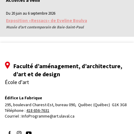
Activités à venir
Du 20 juin au 6 septembre 2026
Exposition «Ressacs» de Eveline Boulva
Musée d’art contemporain de Baie-Saint-Paul
Faculté d’aménagement, d’architecture,
d’art et de design
École d'art
Édifice La Fabrique
295, boulevard Charest-Est, bureau 090, 
Québec (Québec)  G1K 3G8
Téléphone : 
418 656-7631
Courriel :
InfoProgramme@art.ulaval.ca
Suivez-nous sur Facebook
Suivez-nous sur Instagram
Suivez-nous sur YouTube