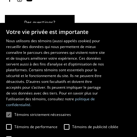
Des questions?
Votre vie privée est importante
Nous utilisons des témoins (aussi appelés
cookies
) pour
recueillir des données qui nous permettent de mieux
Les écoles et la recherche
connaître le parcours des personnes qui visitent notre site
École supérieure d’aménagement du territoire et de développement
et de toujours améliorer votre expérience. Ces données
servent aussi à des fins d’analyse et d’optimisation de nos
régional
plateformes. Certains témoins sont essentiels pour la
École d’architecture
sécurité et le fonctionnement du site. Ils ne peuvent être
École de design
désactivés. D’autres sont facultatifs et doivent être
Centre de recherche en aménagement et développement
acceptés pour s’activer. Ils peuvent impliquer le partage
de vos données avec des tiers. Pour en savoir plus sur
l’utilisation des témoins, consultez notre
politique de
confidentialité.
Témoins strictement nécessaires
Témoins de performance
Témoins de publicité ciblée