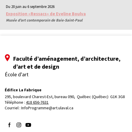
Du 20 juin au 6 septembre 2026
Exposition «Ressacs» de Eveline Boulva
Musée d’art contemporain de Baie-Saint-Paul
Faculté d’aménagement, d’architecture,
d’art et de design
École d'art
Édifice La Fabrique
295, boulevard Charest-Est, bureau 090, 
Québec (Québec)  G1K 3G8
Téléphone : 
418 656-7631
Courriel :
InfoProgramme@art.ulaval.ca
Suivez-nous sur Facebook
Suivez-nous sur Instagram
Suivez-nous sur YouTube