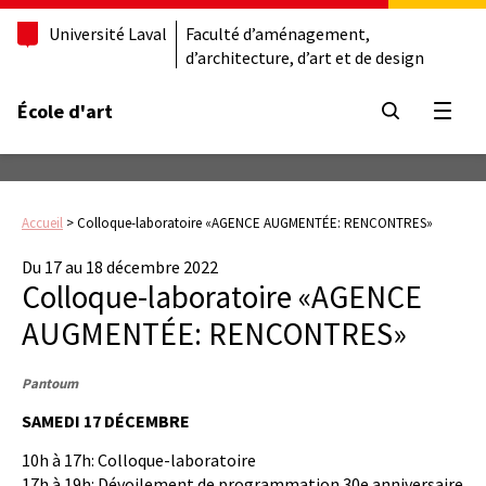
Université Laval
Faculté d’aménagement,
d’architecture, d’art et de design
École d'art
Ouvrir
Accueil
>
Colloque-laboratoire «AGENCE AUGMENTÉE: RENCONTRES»
Du 17 au 18 décembre 2022
Colloque-laboratoire «AGENCE
AUGMENTÉE: RENCONTRES»
Pantoum
SAMEDI 17 DÉCEMBRE
10h à 17h: Colloque-laboratoire
17h à 19h: Dévoilement de programmation 30e anniversaire