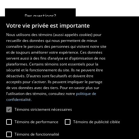
Des questions?
Votre vie privée est importante
Nous utilisons des témoins (aussi appelés
cookies
) pour
recueillir des données qui nous permettent de mieux
Les écoles et la recherche
connaître le parcours des personnes qui visitent notre site
École supérieure d’aménagement du territoire et de développement
et de toujours améliorer votre expérience. Ces données
servent aussi à des fins d’analyse et d’optimisation de nos
régional
plateformes. Certains témoins sont essentiels pour la
École d’architecture
sécurité et le fonctionnement du site. Ils ne peuvent être
École de design
désactivés. D’autres sont facultatifs et doivent être
Centre de recherche en aménagement et développement
acceptés pour s’activer. Ils peuvent impliquer le partage
de vos données avec des tiers. Pour en savoir plus sur
l’utilisation des témoins, consultez notre
politique de
confidentialité.
Témoins strictement nécessaires
Témoins de performance
Témoins de publicité ciblée
Témoins de fonctionnalité