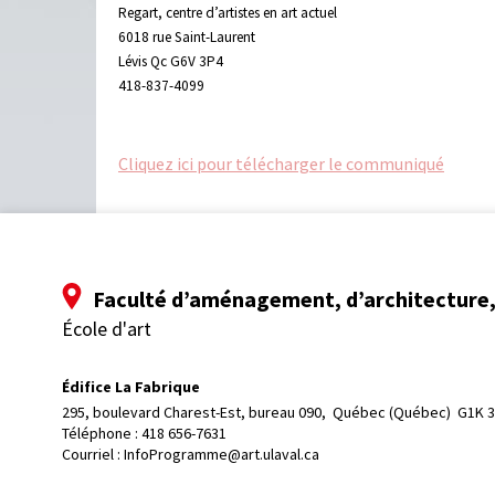
Regart, centre d’artistes en art actuel
6018 rue Saint-Laurent
Lévis Qc G6V 3P4
418-837-4099
Cliquez ici pour télécharger le communiqué
Faculté d’aménagement, d’architecture, 
École d'art
Édifice La Fabrique
295, boulevard Charest-Est, bureau 090, 
Québec (Québec)  G1K 
Téléphone : 
418 656-7631
Courriel :
InfoProgramme@art.ulaval.ca