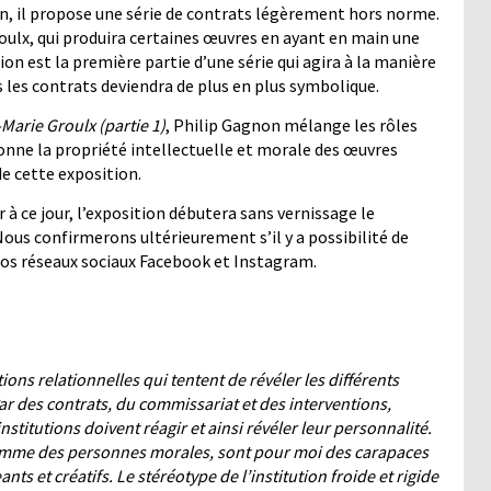
tion, il propose une série de contrats légèrement hors norme.
roulx, qui produira certaines œuvres en ayant en main une
on est la première partie d’une série qui agira à la manière
 les contrats deviendra de plus en plus symbolique.
-Marie Groulx
(partie 1)
, Philip Gagnon mélange les rôles
tionne la propriété intellectuelle et morale des œuvres
de cette exposition.
 à ce jour, l’exposition débutera sans vernissage le
ous confirmerons ultérieurement s’il y a possibilité de
nos réseaux sociaux Facebook et Instagram.
ions relationnelles qui
tentent de révéler
les différents
Par des contrats, du commissariat et des interventions,
stitutions doivent réagir et ainsi révéler leur personnalité.
 comme des personnes morales, sont pour moi des carapaces
s et créatifs. Le stéréotype de l’institution froide et rigide