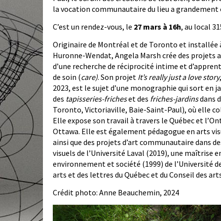
la vocation communautaire du lieu a grandement c
C’est un rendez-vous, le
27 mars à 16h
, au local 3
Originaire de Montréal et de Toronto et installée
Huronne-Wendat, Angela Marsh crée des projets ar
d’une recherche de réciprocité intime et d’apprent
de soin (
care)
. Son projet
It’s really just a love story
2023, est le sujet d’une monographie qui sort en ja
des
tapisseries-friches
et des
friches-jardins
dans d
Toronto, Victoriaville, Baie-Saint-Paul), où elle 
Elle expose son travail à travers le Québec et l’O
Ottawa. Elle est également pédagogue en arts visue
ainsi que des projets d’art communautaire dans de
visuels de l’Université Laval (2019), une maîtrise e
environnement et société (1999) de l’Université de
arts et des lettres du Québec et du Conseil des art
Crédit photo: Anne Beauchemin, 2024