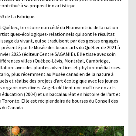
ontribué à sa proposition artistique.
153 de La Fabrique.
 à Québec, territoire non cédé du Nionwentsio de la nation
tistiques-écologiques-relationnels qui sont le résultat
issage du vivant, qui se traduisent par des gestes engagés
, présenté par le Musée des beaux-arts du Québec de 2021 à
nvier 2025 (éditeur Centre SAGAMIE). Elle tisse avec soin
ifférentes villes (Québec-Lévis, Montréal, Cambridge,
collabore avec des plantes adventices et phytoremédiatrices.
ntario, plus récemment au Musée canadien de la nature à
ls et réalise des projets d’art écologique avec les jeunes
s organismes divers. Angela détient une maîtrise en arts
n éducation (2004) et un baccalauréat en histoire de l’art et
 Toronto. Elle est récipiendaire de bourses du Conseil des
s du Canada.