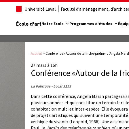
Université Laval
Faculté d’aménagement, d’architect
École d'art
Notre École
Programmes d’études
Équip
Accueil
>
Conférence «Autour de la friche-jardin» d’Angela Mars
27 mars à 16h
Conférence «Autour de la fr
La Fabrique - Local 3153
Dans cette conférence, Angela Marsh partagera sa
plusieurs années et qui constitue un terrain fertile
cohabitation multi et inter-espèce. Elle évoquera é
de projets artistiques qui suivent une temporalité
«éthique du vivant» (Leopold, 1966). Une attention
Paul, le
Jardin des créations de tout bien
, où un pr