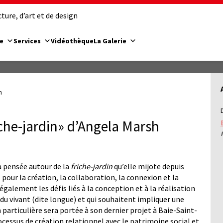
ure, d’art et de design
e
Services
Vidéothèque
La Galerie
h
iche-jardin» d’Angela Marsh
 pensée autour de la
friche-jardin
qu’elle mijote depuis
 pour la création, la collaboration, la connexion et la
galement les défis liés à la conception et à la réalisation
 du vivant (dite longue) et qui souhaitent impliquer une
 particulière sera portée à son dernier projet à Baie-Saint-
ocessus de création relationnel avec le patrimoine social et