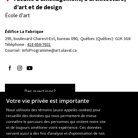
d’art et de design
École d'art
Édifice La Fabrique
295, boulevard Charest-Est, bureau 090, 
Québec (Québec)  G1K 3G8
Téléphone : 
418 656-7631
Courriel :
InfoProgramme@art.ulaval.ca
Suivez-nous sur Facebook
Suivez-nous sur Instagram
Suivez-nous sur YouTube
Des questions?
Votre vie privée est importante
Nous utilisons des témoins (aussi appelés
cookies
) pour
recueillir des données qui nous permettent de mieux
Les écoles et la recherche
connaître le parcours des personnes qui visitent notre site
École supérieure d’aménagement du territoire et de développement
et de toujours améliorer votre expérience. Ces données
servent aussi à des fins d’analyse et d’optimisation de nos
régional