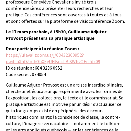
professeure Geneviève Chevalier a invité trois
conférencier.ère.s à présenter leurs recherches et leur
pratique. Ces conférences sont ouvertes à toutes et à tous
et sont offertes sur la plateforme de visioconférence Zoom.
Le 17 mars prochain, à 15h30, Guillaume Adjutor
Provost présentera sa pratique artistique
Pour participer à la réunion Zoom :
https://ulaval.zoom.us/j/68432360952?
pwd=aXhDZmhGbXEyUHBpcTBiSWhvOEdJdz09
ID de réunion : 684 3236 0952
Code secret : 074054
Guillaume Adjutor Provost est un artiste interdisciplinaire,
chercheur et éducateur qui expérimente avec les formes de
l’exposition, les collections, le texte et le commissariat. Sa
pratique artistique est motivée par un désir d’actualiser ce
qui a longtemps existé en périphérie des discours
historiques dominants: la conscience de classe, la contre-
culture, l’imagerie vernaculaire — notamment le folklore
et les arts appliqués québécois — et les expériences de la