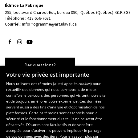
Édifice La Fabrique
295, boulevard Charest-Est, bureau 090, 
Québec (Québec)  G1K 3G8
Téléphone : 
418 656-7631
Courriel :
InfoProgramme@art.ulaval.ca
Suivez-nous sur Facebook
Suivez-nous sur Instagram
Suivez-nous sur YouTube
Des questions?
Votre vie privée est importante
Nous utilisons des témoins (aussi appelés
cookies
) pour
recueillir des données qui nous permettent de mieux
Les écoles et la recherche
connaître le parcours des personnes qui visitent notre site
École supérieure d’aménagement du territoire et de développement
et de toujours améliorer votre expérience. Ces données
servent aussi à des fins d’analyse et d’optimisation de nos
régional
plateformes. Certains témoins sont essentiels pour la
École d’architecture
sécurité et le fonctionnement du site. Ils ne peuvent être
École de design
désactivés. D’autres sont facultatifs et doivent être
Centre de recherche en aménagement et développement
acceptés pour s’activer. Ils peuvent impliquer le partage
de vos données avec des tiers. Pour en savoir plus sur