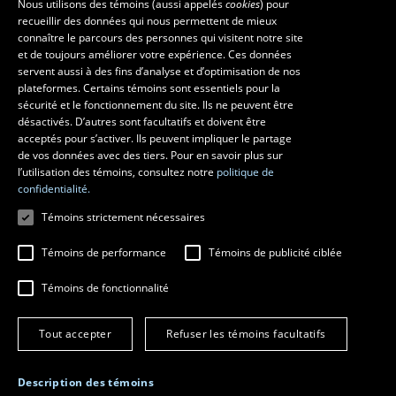
Nous utilisons des témoins (aussi appelés
cookies
) pour
recueillir des données qui nous permettent de mieux
Les écoles et la recherche
connaître le parcours des personnes qui visitent notre site
École supérieure d’aménagement du territoire et de développement
et de toujours améliorer votre expérience. Ces données
servent aussi à des fins d’analyse et d’optimisation de nos
régional
plateformes. Certains témoins sont essentiels pour la
École d’architecture
sécurité et le fonctionnement du site. Ils ne peuvent être
École de design
désactivés. D’autres sont facultatifs et doivent être
Centre de recherche en aménagement et développement
acceptés pour s’activer. Ils peuvent impliquer le partage
de vos données avec des tiers. Pour en savoir plus sur
l’utilisation des témoins, consultez notre
politique de
confidentialité.
Témoins strictement nécessaires
Témoins de performance
Témoins de publicité ciblée
Témoins de fonctionnalité
© 2026 Université Laval
Tous droits réservés
Tout accepter
Refuser les témoins facultatifs
Conditions générales d'utilisation
Fraude en ligne
Confidentialité
Description des témoins
Paramétrer les témoins