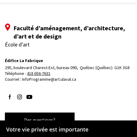
Faculté d’aménagement, d’architecture,
d’art et de design
École d'art
Édifice La Fabrique
295, boulevard Charest-Est, bureau 090, 
Québec (Québec)  G1K 3G8
Téléphone : 
418 656-7631
Courriel :
InfoProgramme@art.ulaval.ca
Suivez-nous sur Facebook
Suivez-nous sur Instagram
Suivez-nous sur YouTube
Des questions?
Votre vie privée est importante