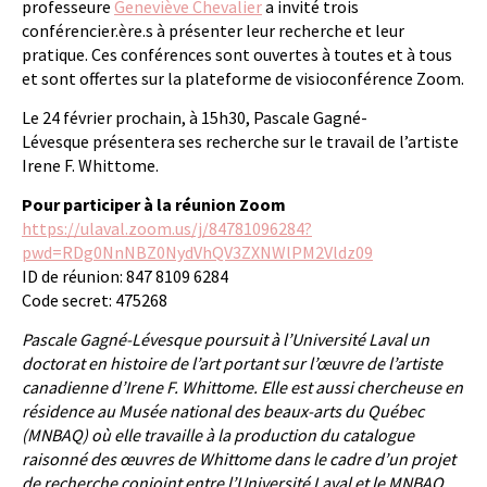
professeure
Geneviève Chevalier
a invité trois
conférencier.ère.s à présenter leur recherche et leur
pratique. Ces conférences sont ouvertes à toutes et à tous
et sont offertes sur la plateforme de visioconférence Zoom.
Le 24 février prochain, à 15h30, Pascale Gagné-
Lévesque présentera ses recherche sur le travail de l’artiste
Irene F. Whittome.
Pour participer à la réunion Zoom
https://ulaval.zoom.us/j/84781096284?
pwd=RDg0NnNBZ0NydVhQV3ZXNWlPM2Vldz09
ID de réunion: 847 8109 6284
Code secret: 475268
Pascale Gagné-Lévesque poursuit à l’Université Laval un
doctorat en histoire de l’art portant sur l’œuvre de l’artiste
canadienne d’Irene F. Whittome. Elle est aussi chercheuse en
résidence au Musée national des beaux-arts du Québec
(MNBAQ) où elle travaille à la production du catalogue
raisonné des œuvres de Whittome dans le cadre d’un projet
de recherche conjoint entre l’Université Laval et le MNBAQ.