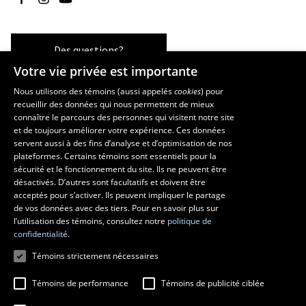
Des questions?
Votre vie privée est importante
Nous utilisons des témoins (aussi appelés
cookies
) pour
recueillir des données qui nous permettent de mieux
Les écoles et la recherche
connaître le parcours des personnes qui visitent notre site
École supérieure d’aménagement du territoire et de développement
et de toujours améliorer votre expérience. Ces données
servent aussi à des fins d’analyse et d’optimisation de nos
régional
plateformes. Certains témoins sont essentiels pour la
École d’architecture
sécurité et le fonctionnement du site. Ils ne peuvent être
École de design
désactivés. D’autres sont facultatifs et doivent être
Centre de recherche en aménagement et développement
acceptés pour s’activer. Ils peuvent impliquer le partage
de vos données avec des tiers. Pour en savoir plus sur
l’utilisation des témoins, consultez notre
politique de
confidentialité.
Témoins strictement nécessaires
Témoins de performance
Témoins de publicité ciblée