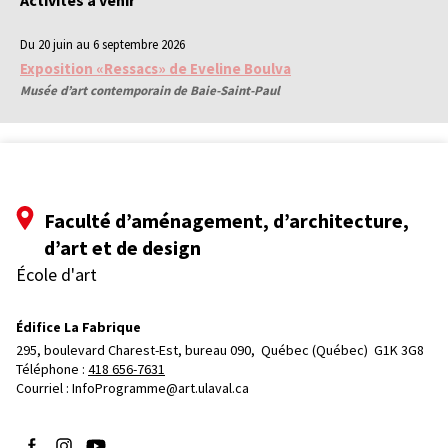
Activités à venir
Du 20 juin au 6 septembre 2026
Exposition «Ressacs» de Eveline Boulva
Musée d’art contemporain de Baie-Saint-Paul
Faculté d’aménagement, d’architecture,
d’art et de design
École d'art
Édifice La Fabrique
295, boulevard Charest-Est, bureau 090, 
Québec (Québec)  G1K 3G8
Téléphone : 
418 656-7631
Courriel :
InfoProgramme@art.ulaval.ca
Suivez-nous sur Facebook
Suivez-nous sur Instagram
Suivez-nous sur YouTube