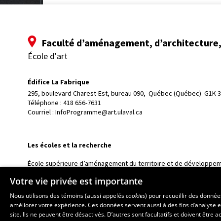
Faculté d’aménagement, d’architecture, 
École d'art
Édifice La Fabrique
295, boulevard Charest-Est, bureau 090, 
Québec (Québec)  G1K 
Téléphone : 
418 656-7631
Courriel :
InfoProgramme@art.ulaval.ca
Les écoles et la recherche
École supérieure d’aménagement du territoire et de développem
École d’architecture
Votre vie privée est importante
École de design
Nous utilisons des témoins (aussi appelés
cookies
) pour recueillir des donné
Centre de recherche en aménagement et développement
améliorer votre expérience. Ces données servent aussi à des fins d’analyse e
site. Ils ne peuvent être désactivés. D’autres sont facultatifs et doivent être