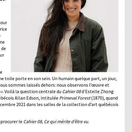
pour
rice
e
nne
e de
sur
ue
ne toile porte en son sein. Un humain quelque part, un jour,
, nous sommes laissés dehors: nous observons l’œuvre et
»». Voilà la question centrale du
Cahier 08
d’Estelle Zhong
ébécois Allan Edson, intitulée
Primeval Forest
(1870), quand
écembre 2021 dans les salles de la collection d’art québécois
s procurer le
Cahier 08,
Ce qui mérite d’être vu
.