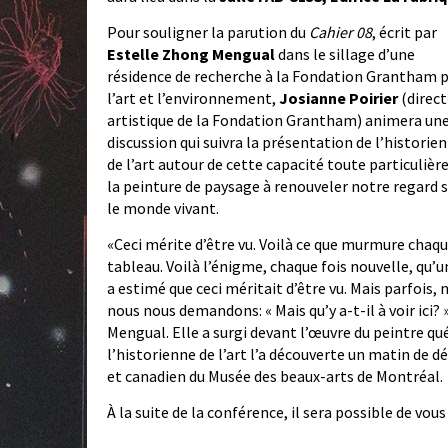
Pour souligner la parution du
Cahier 08
, écrit par
Estelle Zhong Mengual
dans le sillage d’une
résidence de recherche à la Fondation Grantham 
l’art et l’environnement,
Josianne Poirier
(direct
artistique de la Fondation Grantham) animera un
discussion qui suivra la présentation de l’historie
de l’art autour de cette capacité toute particulièr
la peinture de paysage à renouveler notre regard 
le monde vivant.
«Ceci mérite d’être vu. Voilà ce que murmure chaq
tableau. Voilà l’énigme, chaque fois nouvelle, qu’u
a estimé que ceci méritait d’être vu. Mais parfois
nous nous demandons: « Mais qu’y a-t-il à voir ici? 
Mengual. Elle a surgi devant l’œuvre du peintre qu
l’historienne de l’art l’a découverte un matin de d
et canadien du Musée des beaux-arts de Montréal.
À la suite de la conférence, il sera possible de vou