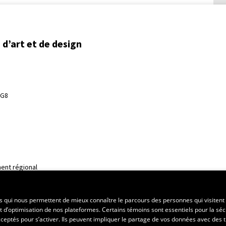
d’art et de design
3G8
ent régional
es qui nous permettent de mieux connaître le parcours des personnes qui visitent 
t d’optimisation de nos plateformes. Certains témoins sont essentiels pour la séc
 acceptés pour s’activer. Ils peuvent impliquer le partage de vos données avec des t