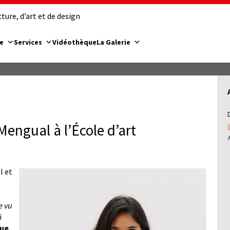
ure, d’art et de design
e
Services
Vidéothèque
La Galerie
engual à l’École d’art
l et
e vu
i
que
.