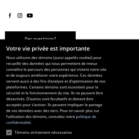
Suivez-nous sur Facebook
Suivez-nous sur Instagram
Suivez-nous sur YouTube
Des questions?
Votre vie privée est importante
Nous utilisons des témoins (aussi appelés
cookies
) pour
recueillir des données qui nous permettent de mieux
Les écoles et la recherche
connaître le parcours des personnes qui visitent notre site
École supérieure d’aménagement du territoire et de développement
et de toujours améliorer votre expérience. Ces données
servent aussi à des fins d’analyse et d’optimisation de nos
régional
plateformes. Certains témoins sont essentiels pour la
École d’architecture
sécurité et le fonctionnement du site. Ils ne peuvent être
École de design
désactivés. D’autres sont facultatifs et doivent être
Centre de recherche en aménagement et développement
acceptés pour s’activer. Ils peuvent impliquer le partage
de vos données avec des tiers. Pour en savoir plus sur
l’utilisation des témoins, consultez notre
politique de
confidentialité.
Témoins strictement nécessaires