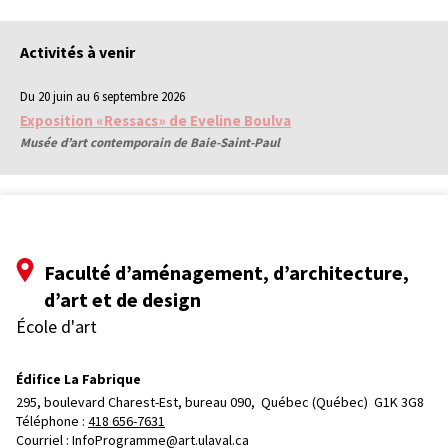
Activités à venir
Du 20 juin au 6 septembre 2026
Exposition «Ressacs» de Eveline Boulva
Musée d’art contemporain de Baie-Saint-Paul
Faculté d’aménagement, d’architecture,
d’art et de design
École d'art
Édifice La Fabrique
295, boulevard Charest-Est, bureau 090, 
Québec (Québec)  G1K 3G8
Téléphone : 
418 656-7631
Courriel :
InfoProgramme@art.ulaval.ca